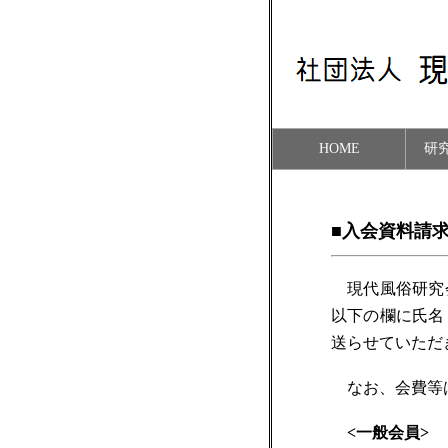
HOME
研
■入会資料請
現代風俗研究会
以下の欄に氏名
送らせていただ
なお、会費等
<一般会員>