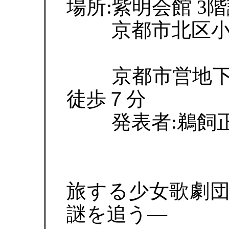
場所:紫明会館 3
京都市北区小山
京都市営地下鉄
徒歩７分
発表者:鵜飼正
旅する少女歌劇
謎を追う―