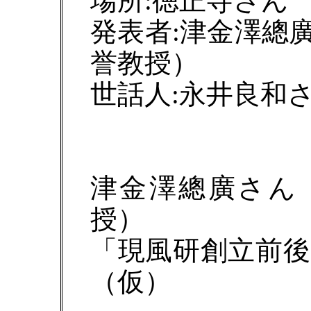
場所:徳正寺さん
発表者:津金澤總
誉教授）
世話人:永井良和
津金澤總廣さん
授）
「現風研創立前
（仮）