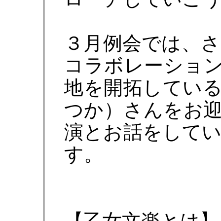
３月例会では、
コラボレーショ
地を開拓してい
つか）さんをお
演とお話をして
す。
【乙女文楽とは】